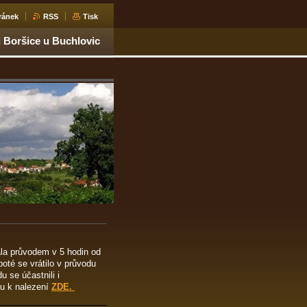
ránek
RSS
Tisk
i Boršice u Buchlovic
ala průvodem v 5 hodin od
oté se vrátilo v průvodu
u se účastnili i
ou k nalezení
ZDE.