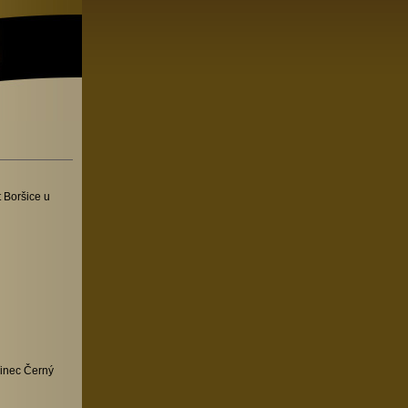
 Boršice u
inec Černý