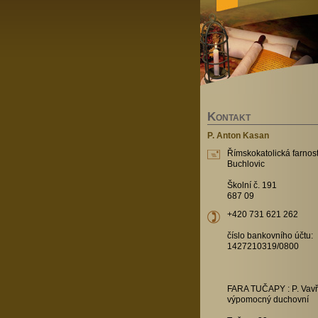
K
ONTAKT
P. Anton Kasan
Římskokatolická farnost
Buchlovic
Školní č. 191
687 09
+420 731 621 262
číslo bankovního účtu:
1427210319/0800
FARA TUČAPY : P. Vavř
výpomocný duchovní