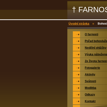
† FARNO
Úvodní stránka
Bohosl
O farnosti
Pořad bohosluž
Nedělní ohlášky
Výuka nábožens
Ze života farnost
Fotogalerie
Aktivity
Svátosti
Modlitba
Odkazy
Kontakt