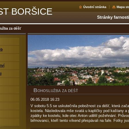
Úvodní stránka
Mapa st
ST BORŠICE
Stránky farnost
užba za déšť
eb
tví
i
B
OHOSLUŽBA ZA DÉŠŤ
06.05.2018 16:23
V sobotu 5.5 se uskutečnila pobožnost za déšť, která zač
kostela. Následovala mše svatá u kapličky pod kaštany a p
zpátky ke kostelu, kde otec Anton udělil požehnání. Průvod
biřmovanci, kteří tento víkend přespávali na faře. Fotky js