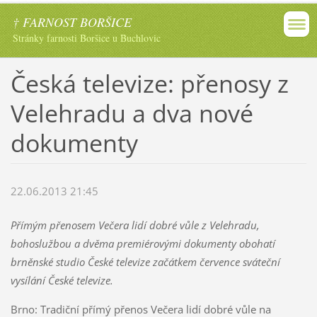
† FARNOST BORŠICE
Stránky farnosti Boršice u Buchlovic
Česká televize: přenosy z
Velehradu a dva nové
dokumenty
22.06.2013 21:45
Přímým přenosem Večera lidí dobré vůle z Velehradu,
bohoslužbou a dvěma premiérovými dokumenty obohatí
brněnské studio České televize začátkem července sváteční
vysílání České televize.
Brno: Tradiční přímý přenos Večera lidí dobré vůle na