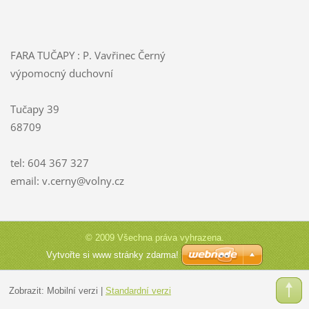
FARA TUČAPY : P. Vavřinec Černý
výpomocný duchovní
Tučapy 39
68709
tel: 604 367 327
email: v.cerny@volny.cz
© 2009 Všechna práva vyhrazena.
Vytvořte si www stránky zdarma!
Zobrazit:
Mobilní verzi
|
Standardní verzi