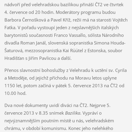
nádvoří před velehradskou bazilikou přináší ČT2 ve čtvrtek
4. července od 20 hodin. Moderátory programu budou
Barbora Černošková a Pavel Kříž, režii má na starosti Vojtěch
Fatka. V pořadu vystoupí jeden z nejslavnějších italských
barytonistů současnosti Franco Vassallo, sólista Národního
divadla Roman Janál, slovenská sopranistka Simona Houda-
Šaturová, mezzosopranistka Kai Rüütel z Estonska, soubor
Hradišťan s Jiřím Pavlicou a další.
Přenos slavnostní bohoslužby z Velehradu k uctění sv. Cyrila
a Metoděje, od jejichž příchodu na Moravu letos uplyne
1150 let, potom začíná v pátek 5. července 2013 na ČT2 od
10.00 hod.
Dva nové dokumenty uvidí diváci na ČT2. Nejprve 5.
července 2013 v 8.35 snímek
Bazilika
. Vypráví o
nejvýznamnějším poutním místě u nás, velehradském
chrámu, v období komunismu. Konec jeho nelehkého