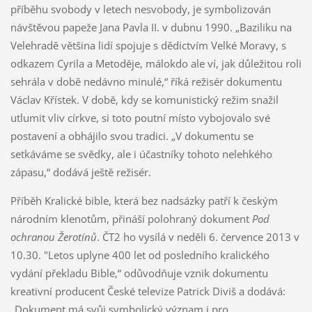
příběhu svobody v letech nesvobody, je symbolizován
návštěvou papeže Jana Pavla II. v dubnu 1990. „Baziliku na
Velehradě většina lidí spojuje s dědictvím Velké Moravy, s
odkazem Cyrila a Metoděje, málokdo ale ví, jak důležitou roli
sehrála v době nedávno minulé,“ říká režisér dokumentu
Václav Křístek. V době, kdy se komunistický režim snažil
utlumit vliv církve, si toto poutní místo vybojovalo své
postavení a obhájilo svou tradici. „V dokumentu se
setkáváme se svědky, ale i účastníky tohoto nelehkého
zápasu,“ dodává ještě režisér.
Příběh Kralické bible, která bez nadsázky patří k českým
národním klenotům, přináší polohraný dokument
Pod
ochranou Žerotínů
. ČT2 ho vysílá v neděli 6. července 2013 v
10.30. "Letos uplyne 400 let od posledního kralického
vydání překladu Bible,“ odůvodňuje vznik dokumentu
kreativní producent České televize Patrick Diviš a dodává:
„Dokument má svůj symbolický význam i pro