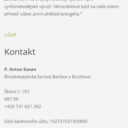
cyrilometodějské výročí. Věrozvěstové totiž na naše území
přinesli vůbec první překlad evangelia.“
« Zpět
Kontakt
P. Anton Kasan
Římskokatolická farnost Boršice u Buchlovic
Školní č. 191
687 09
+420 731 621 262
číslo bankovního účtu: 1427210319/0800