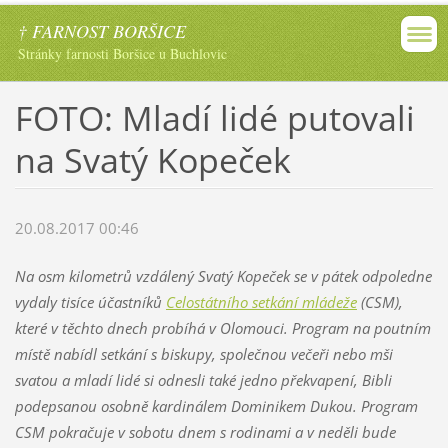
† FARNOST BORŠICE
Stránky farnosti Boršice u Buchlovic
FOTO: Mladí lidé putovali
na Svatý Kopeček
20.08.2017 00:46
Na osm kilometrů vzdálený Svatý Kopeček se v pátek odpoledne
vydaly tisíce účastníků
Celostátního setkání mládeže
(CSM),
které v těchto dnech probíhá v Olomouci. Program na poutním
místě nabídl setkání s biskupy, společnou večeři nebo mši
svatou a mladí lidé si odnesli také jedno překvapení, Bibli
podepsanou osobně kardinálem Dominikem Dukou. Program
CSM pokračuje v sobotu dnem s rodinami a v neděli bude