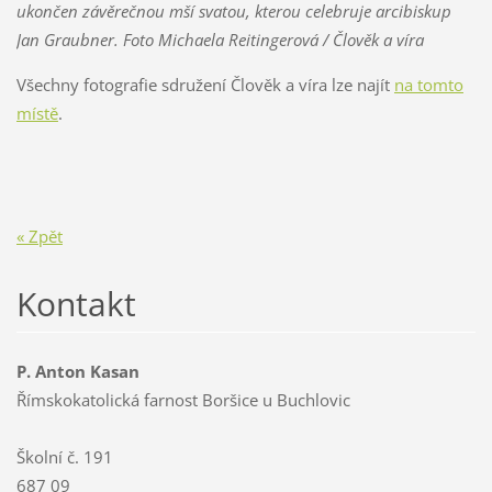
ukončen závěrečnou mší svatou, kterou celebruje arcibiskup
Jan Graubner. Foto Michaela Reitingerová / Člověk a víra
Všechny fotografie sdružení Člověk a víra lze najít
na tomto
místě
.
« Zpět
Kontakt
P. Anton Kasan
Římskokatolická farnost Boršice u Buchlovic
Školní č. 191
687 09