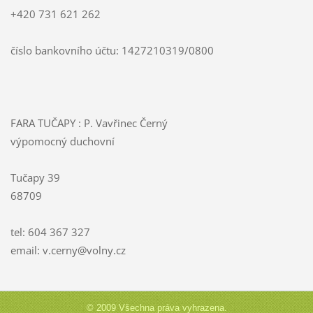
+420 731 621 262
číslo bankovního účtu: 1427210319/0800
FARA TUČAPY : P. Vavřinec Černý
výpomocný duchovní
Tučapy 39
68709
tel: 604 367 327
email: v.cerny@volny.cz
© 2009 Všechna práva vyhrazena.