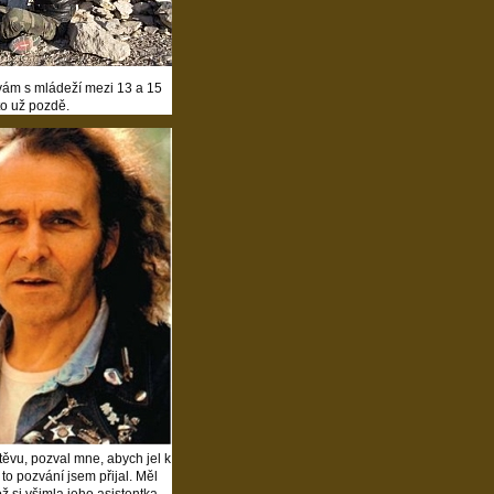
ávám s mládeží mezi 13 a 15
to už pozdě.
štěvu, pozval mne, abych jel k
to pozvání jsem přijal. Měl