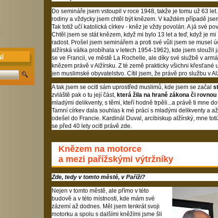
Do semináře jsem vstoupil v roce 1948, takže je tomu už 63 le
rodiny a vždycky jsem chtěl být knězem. V každém případě jse
Tak totiž učí katolická církev - kněz je vždy povolán. A já své po
z
Chtěl jsem se stát knězem, když mi bylo 13 let a teď, když je mi
radost. Prošel jsem seminářem a proti své vůli jsem se musel účas
alžírská válka probíhala v letech 1954-1962), kde jsem sloužil 
se ve Francii, ve městě La Rochelle, ale díky své službě v arm
Í
knězem právě v Alžírsku. Z té země prakticky všichni křesťané u
jen muslimské obyvatelstvo. Cítil jsem, že právě pro službu v A
A tak jsem se ocitl sám uprostřed muslimů, kde jsem se začal
s
zvláště pak o tu její část,
která žila na hraně zákona či rovnou 
mladými delikventy, s těmi, kteří hodně trpěli...a právě ti mne d
Tamní církev dala souhlas k mé práci s mladými delikventy a až
odešel do Francie. Kardinál Duval, arcibiskup alžírský, mne toti
se před 40 lety ocitl právě zde.
Knězem na motorce
a mezi pařížskými výtržníky
Zde, tedy v tomto městě, v Paříži?
Nejen v tomto městě, ale přímo v této
budově a v této místnosti, kde mám své
zázemí až dodnes. Měl jsem tenkrát svoji
motorku a spolu s dalšími kněžími jsme šli