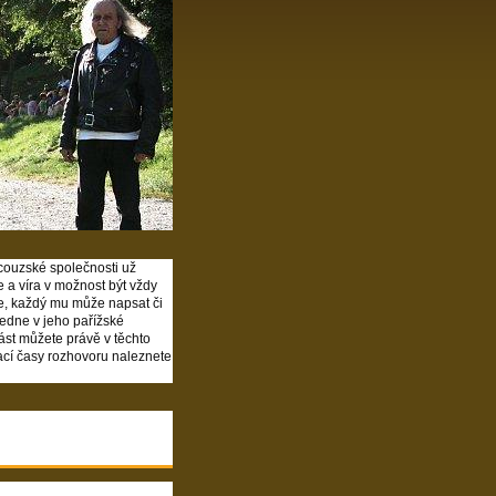
couzské společnosti už
e a víra v možnost být vždy
jme, každý mu může napsat či
ledne v jeho pařížské
část můžete právě v těchto
ací časy rozhovoru naleznete