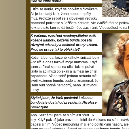
Kde se cítíte dobře?
Cítím se dobře, když se potkám s člověkem.
Ať je to mladý kluk, žena nebo dospělý
muž. Protože setkat se s člověkem vždycky
znamená potkat se s Ježíšem Kristem. Ale zvláště rád se potk
lety, protože tam se dá ještě něco zachránit. V dospělosti je na 
K vašemu vzezření neodmyslitelně patří
kožené kalhoty, kožená bunda posetá
různými odznaky a celkově drsný vzhled.
Proč se právě takto oblékáte?
Kožená bunda, kožené kalhoty, špičaté boty
– to už je dnes taková moje uniforma. Když
jsem začínal s prací na ulici, tak se právě
takto mládí muži oblékali a já mezi ně chtěl
zapadnout. Až na sobě jednou nebudu mít
svoji koženou bundu, bude to znamenat, že
jsem buď hodně nemocný, nebo už rovnou
mrtvý.
Slyšel jsem, že Vaši poslední koženou
bundu jste dostal od prezidenta Nicolase
Sarkozyho.
Ano. Seznámil jsem se s ním asi před 16
lety. Když pak už jako prezident letěl do Vatikánu na státní náv
papeži s ním. Vůbec nesouhlasím s jeho politickými názory, ale 