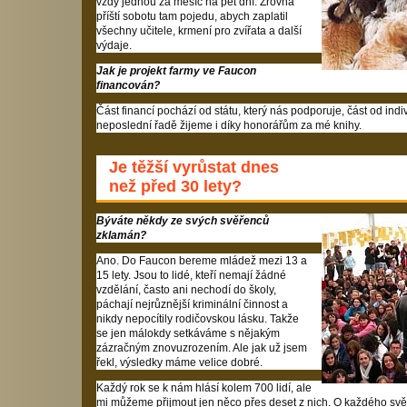
vždy jednou za měsíc na pět dní. Zrovna
příští sobotu tam pojedu, abych zaplatil
všechny učitele, krmení pro zvířata a další
výdaje.
Jak je projekt farmy ve Faucon
financován?
Část financí pochází od státu, který nás podporuje, část od indi
neposlední řadě žijeme i díky honorářům za mé knihy.
Je těžší vyrůstat dnes
než před 30 lety?
Býváte někdy ze svých svěřenců
zklamán?
Ano. Do Faucon bereme mládež mezi 13 a
15 lety. Jsou to lidé, kteří nemají žádné
vzdělání, často ani nechodí do školy,
páchají nejrůznější kriminální činnost a
nikdy nepocítily rodičovskou lásku. Takže
se jen málokdy setkáváme s nějakým
zázračným znovuzrozením. Ale jak už jsem
řekl, výsledky máme velice dobré.
Každý rok se k nám hlásí kolem 700 lidí, ale
mi můžeme přijmout jen něco přes deset z nich. O každého svě