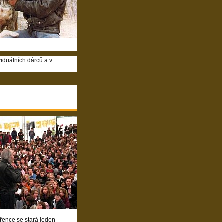
viduálních dárců a v
řence se stará jeden