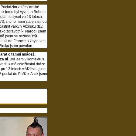
t. Pocházím z křesťanské
m k tomu byl vyvolen Bohem.
volání uslyšel ve 13 letech.
 73, z toho mám stále stejnou
tnit války v Alžírsku (tzv.
jako zdravotník. Narodil jsem
ádě jsem se rozhodl být
tekli do Francie a zbylo tam
lžírsku jsem povolán.
tarat o tamní mládež
,
za ní
. Byl jsem v kontaktu s
ovedli k mé celoživotní dráze.
 po 13 letech v Alžírsku jsem
ž poslal do Paříže. A tak jsem