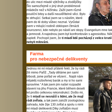
do ulic mezi mladé výtržníky a zlodějíčky.
Šlo samozřejmě o jiný druh problémové
mládeže než v Alžírsku. Zažil jsem různé
pouliční bitvy a další neuvěřitelné věci. Bylo
to strhující. Setkal jsem se s násilím, které
jsem do té doby vůbec neznal. Vyrůstal
jsem v milující rodině obklopen čtrnácti
sourozenci, kde nebylo po násilí ani stopy. Evangelium mne také
a jemnosti. A najednou jsem byl konfrontován s agresivitou. Ně
zapletl. Pochopil jsem, že
ti mladí lidé pocházejí z velice krut
nebyli milováni.
Farma
pro nebezpečné delikventy
Jednou mi mí mladí přátelé řekli, že by rádi
žili mimo Paříž: „Tady děláme jen samí
blbosti, jsme pořád ve vězení... Najdi nám
nějakěj rozbořenej barák a my si ho sami
opravíme.“ A tak jsem jim našel rozpadlé
stavení na jihu Francie, které během deseti
let prošlo celkovou rekonstrukcí. Došlo mi,
že ti
mladí se nesnáší s lidmi, ale že mají
rádi zvířata
, a tak jsem založil zoologickou
zahradu, kde žije 130 zvířat a spolu s nimi
mí mladí delikventi.Díky zvířatům musí