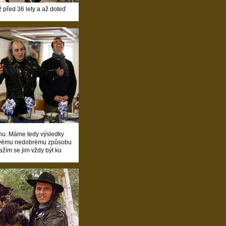
už před 36 lety a až doteď
inu. Máme tedy výsledky
 ke svému nedobrému způsobu
nažím se jim vždy být ku