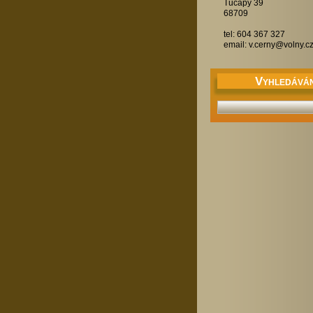
Tučapy 39
68709
tel: 604 367 327
email: v.cerny@volny.c
V
YHLEDÁVÁN