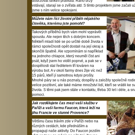
dodržovat striktní pravidla. Ráno brzy
vstávají, starají se o zvířata atd. S tímto projektem jsme začali 
jsme s ním velice spokojeni.
Můžete nám říct životní příběh nějakého
člověka, kterému jste pomohl?
Takových příběhů bych vám mohl vyprávět
spoustu. Ale nejen těch s dobrým koncem.
Někteří mladí lidé se po určité době života v
rámci společnosti opět dostali na její okraj a
skončili špatně. Ale vzpomínám si například
na jednoho chlapce, který neuměl číst ani
psát, když jsem ho viděl poprvé, a pak se v
dospělosti stal ředitelem tří továren na
výrobu bot. A v okolí farmy dnes žije víc než
15 párů, kteří jí samotnou kdysi prošly.
Mnohé páry se u nás poznaly, dospěly a založily společně rod
velice pozitivní, ale také máme množství lidí, kteří se vrátili
života. S těmi pak jsem stále v kontaktu, třeba 30 let i déle, a s
pomoci.
Jak rozdělujete čas mezi vaší službu v
Paříži a vaši farmu Faucon, která leží na
jihu Francie ve slunné Provence?
Většinu času trávím zde v Paříži nebo na
různých cestách, kde přednáším a
propaguji naše aktivity. Do Faucon jezdím