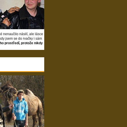
 nenaučilo násilí, ale lásce
kdy jsem se do rvačky i sám
ého prostředí, protože nikdy