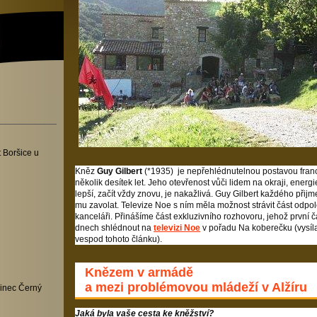
 Boršice u
Kněz
Guy Gilbert
(*1935) je nepřehlédnutelnou postavou fran
několik desítek let. Jeho otevřenost vůči lidem na okraji, energi
lepší, začít vždy znovu, je nakažlivá. Guy Gilbert každého při
mu zavolat. Televize Noe s ním měla možnost strávit část odpo
kanceláři. Přinášíme část exkluzivního rozhovoru, jehož první 
dnech shlédnout na
televizi Noe
v pořadu Na koberečku (vysíl
vespod tohoto článku).
Knězem v armádě
a mezi problémovou mládeží v Alžíru
inec Černý
Jaká byla vaše cesta ke kněžství?