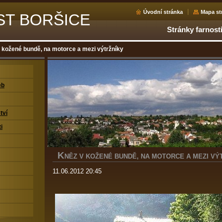
Úvodní stránka
Mapa st
ST BORŠICE
Stránky farnost
 kožené bundě, na motorce a mezi výtržníky
eb
tví
i
K
NĚZ V KOŽENÉ BUNDĚ, NA MOTORCE A MEZI VÝ
11.06.2012 20:45