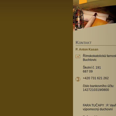
K
ONTAKT
P. Anton Kasan
Římskokatolická farnost
Buchlovic
Školní č. 191
687 09
+420 731 621 262
číslo bankovního účtu:
1427210319/0800
FARA TUČAPY : P. Vavř
výpomocný duchovní