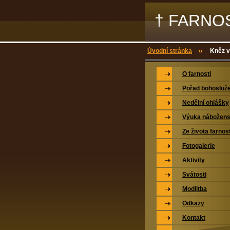
† FARNO
Úvodní stránka
Kněz v
O farnosti
Pořad bohosluž
Nedělní ohlášky
Výuka nábožens
Ze života farnost
Fotogalerie
Aktivity
Svátosti
Modlitba
Odkazy
Kontakt