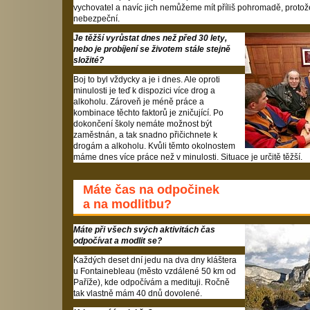
vychovatel a navíc jich nemůžeme mít příliš pohromadě, protož
nebezpeční.
Je těžší vyrůstat dnes než před 30 lety,
nebo je probíjení se životem stále stejně
složité?
Boj to byl vždycky a je i dnes. Ale oproti
minulosti je teď k dispozici více drog a
alkoholu. Zároveň je méně práce a
kombinace těchto faktorů je zničující. Po
dokončení školy nemáte možnost být
zaměstnán, a tak snadno přičichnete k
drogám a alkoholu. Kvůli těmto okolnostem
máme dnes více práce než v minulosti. Situace je určitě těžší.
Máte čas na odpočinek
a na modlitbu?
Máte při všech svých aktivitách čas
odpočívat a modlit se?
Každých deset dní jedu na dva dny kláštera
u Fontainebleau (město vzdálené 50 km od
Paříže), kde odpočívám a medituji. Ročně
tak vlastně mám 40 dnů dovolené.