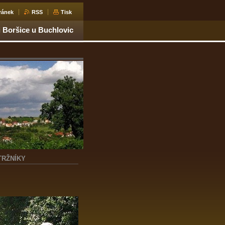
ránek
RSS
Tisk
i Boršice u Buchlovic
TRŽNÍKY