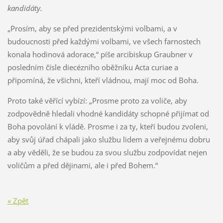
kandidáty.
„Prosím, aby se před prezidentskými volbami, a v
budoucnosti před každými volbami, ve všech farnostech
konala hodinová adorace,“ píše arcibiskup Graubner v
posledním čísle diecézního oběžníku Acta curiae a
připomíná, že všichni, kteří vládnou, mají moc od Boha.
Proto také věřící vybízí: „Prosme proto za voliče, aby
zodpovědně hledali vhodné kandidáty schopné přijímat od
Boha povolání k vládě. Prosme i za ty, kteří budou zvoleni,
aby svůj úřad chápali jako službu lidem a veřejnému dobru
a aby věděli, že se budou za svou službu zodpovídat nejen
voličům a před dějinami, ale i před Bohem.“
« Zpět