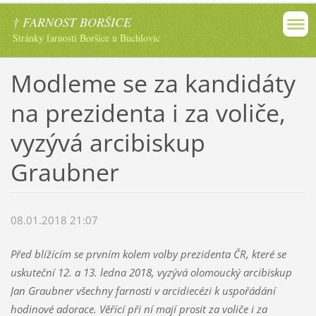
† FARNOST BORŠICE
Stránky farnosti Boršice u Buchlovic
Modleme se za kandidáty
na prezidenta i za voliče,
vyzývá arcibiskup
Graubner
08.01.2018 21:07
Před blížícím se prvním kolem volby prezidenta ČR, které se
uskuteční 12. a 13. ledna 2018, vyzývá olomoucký arcibiskup
Jan Graubner všechny farnosti v arcidiecézi k uspořádání
hodinové adorace. Věřící při ní mají prosit za voliče i za