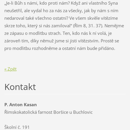
„Je-li Bůh s námi, kdo proti nám? Když ani vlastního Syna
neušetřil, ale vydal ho za nás za všecky, jak by nám s ním
nedaroval také všechno ostatní? Ve všem skvěle vítězíme
skrze toho, který si nás zamiloval“ (Řím 8, 31. 37). Nemějme
ze zápasu o modlitbu strach. Ten, kdo nás k ní volá, je
zároveň tím, díky němuž jsme si jisti vítězstvím. Prostě se
pro modlitbu rozhodněme a ostatní nám bude přidáno.
« Zpět
Kontakt
P. Anton Kasan
Římskokatolická farnost Boršice u Buchlovic
Školní č. 191