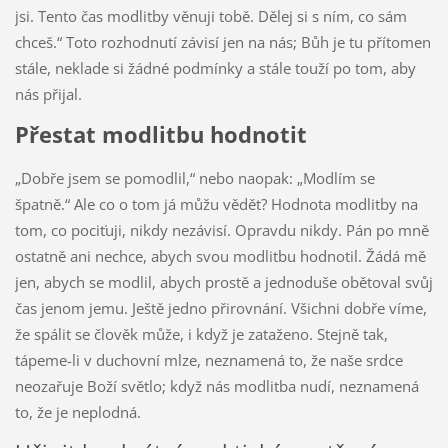
jsi. Tento čas modlitby věnuji tobě. Dělej si s ním, co sám
chceš.“ Toto rozhodnutí závisí jen na nás; Bůh je tu přítomen
stále, neklade si žádné podmínky a stále touží po tom, aby
nás přijal.
Přestat modlitbu hodnotit
„Dobře jsem se pomodlil,“ nebo naopak: „Modlím se
špatně.“ Ale co o tom já můžu vědět? Hodnota modlitby na
tom, co pociťuji, nikdy nezávisí. Opravdu nikdy. Pán po mně
ostatně ani nechce, abych svou modlitbu hodnotil. Žádá mě
jen, abych se modlil, abych prostě a jednoduše obětoval svůj
čas jenom jemu. Ještě jedno přirovnání. Všichni dobře víme,
že spálit se člověk může, i když je zataženo. Stejně tak,
tápeme-li v duchovní mlze, neznamená to, že naše srdce
neozařuje Boží světlo; když nás modlitba nudí, neznamená
to, že je neplodná.