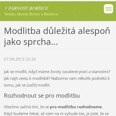
† FARNOST BORŠICE
Stránky farnosti Boršice u Buchlovic
Modlitba důležitá alespoň
jako sprcha...
07.09.2013 22:26
Jak se modlit, když máme životy zavalené prací a starostmi?
Jak najít cestu k modlitbě? Nabízíme vám několik podnětů k
tomu, jak se (začít) modlit.
Rozhodnout se pro modlitbu
Všechno začíná tím, že se
pro modlitbu rozhodneme
.
Když budeme čekat, až nám na ni vybude čas, je jisté, že se