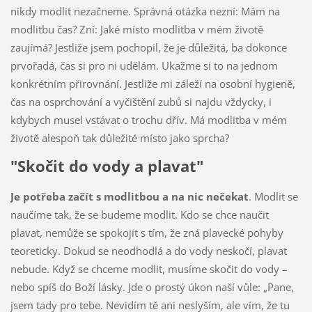
nikdy modlit nezačneme. Správná otázka nezní: Mám na
modlitbu čas? Zní: Jaké místo modlitba v mém životě
zaujímá? Jestliže jsem pochopil, že je důležitá, ba dokonce
prvořadá, čas si pro ni udělám. Ukažme si to na jednom
konkrétním přirovnání. Jestliže mi záleží na osobní hygieně,
čas na osprchování a vyčištění zubů si najdu vždycky, i
kdybych musel vstávat o trochu dřív. Má modlitba v mém
životě alespoň tak důležité místo jako sprcha?
"Skočit do vody a plavat"
Je potřeba začít s modlitbou a na nic nečekat
. Modlit se
naučíme tak, že se budeme modlit. Kdo se chce naučit
plavat, nemůže se spokojit s tím, že zná plavecké pohyby
teoreticky. Dokud se neodhodlá a do vody neskočí, plavat
nebude. Když se chceme modlit, musíme skočit do vody –
nebo spíš do Boží lásky. Jde o prostý úkon naší vůle: „Pane,
jsem tady pro tebe. Nevidím tě ani neslyším, ale vím, že tu