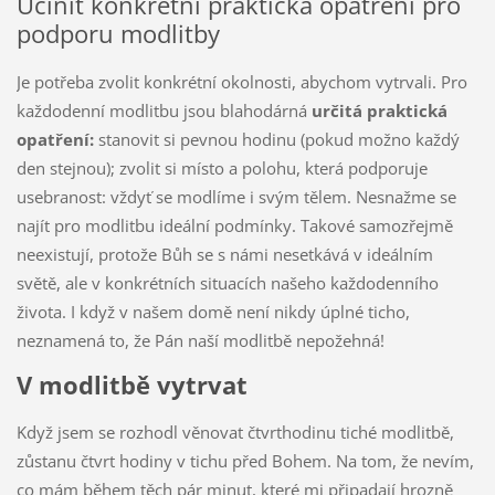
Učinit konkrétní praktická opatření pro
podporu modlitby
Je potřeba zvolit konkrétní okolnosti, abychom vytrvali. Pro
každodenní modlitbu jsou blahodárná
určitá praktická
opatření:
stanovit si pevnou hodinu (pokud možno každý
den stejnou); zvolit si místo a polohu, která podporuje
usebranost: vždyť se modlíme i svým tělem. Nesnažme se
najít pro modlitbu ideální podmínky. Takové samozřejmě
neexistují, protože Bůh se s námi nesetkává v ideálním
světě, ale v konkrétních situacích našeho každodenního
života. I když v našem domě není nikdy úplné ticho,
neznamená to, že Pán naší modlitbě nepožehná!
V modlitbě vytrvat
Když jsem se rozhodl věnovat čtvrthodinu tiché modlitbě,
zůstanu čtvrt hodiny v tichu před Bohem. Na tom, že nevím,
co mám během těch pár minut, které mi připadají hrozně