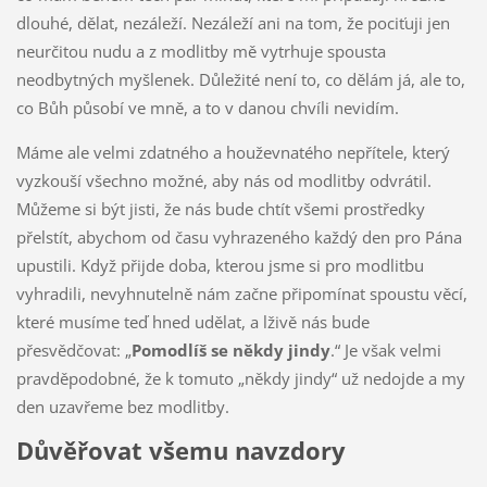
dlouhé, dělat, nezáleží. Nezáleží ani na tom, že pociťuji jen
neurčitou nudu a z modlitby mě vytrhuje spousta
neodbytných myšlenek. Důležité není to, co dělám já, ale to,
co Bůh působí ve mně, a to v danou chvíli nevidím.
Máme ale velmi zdatného a houževnatého nepřítele, který
vyzkouší všechno možné, aby nás od modlitby odvrátil.
Můžeme si být jisti, že nás bude chtít všemi prostředky
přelstít, abychom od času vyhrazeného každý den pro Pána
upustili. Když přijde doba, kterou jsme si pro modlitbu
vyhradili, nevyhnutelně nám začne připomínat spoustu věcí,
které musíme teď hned udělat, a lživě nás bude
přesvědčovat: „
Pomodlíš se někdy jindy
.“ Je však velmi
pravděpodobné, že k tomuto „někdy jindy“ už nedojde a my
den uzavřeme bez modlitby.
Důvěřovat všemu navzdory