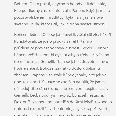
Bohem. Často prosil, abychom ho odvedli do kaple,
kde po dlouhý čas rozmlouval s Pánem. Když jsme ho
pozorovali během modlitby, byla nám jasná slova
svatého Pavla, který učil, jak je třeba snášet utrpení.
Koncem ledna 2005 se Jan Pavel II. začal cíti zle. Lékaři
konstatovali, že jde o prudký zánět hrtanu a
průdušnice provázený stavy dušnosti. Večer 1. února
během večeře nemohl dýchat a bylo třeba převézt ho
do nemocnice Gemelli. Tam se jeho zdravotní stav o
hodně zlepšil. Bohužel zakrátko došlo k dalšímu
zhoršení. Papežovi se stále hůře dýchalo, a to jak ve
dne, tak v noci. Situace se zhoršila natolik, že jsme se
následujícího rána rozhodli pro novou hospitalizaci v
Gemelli. Léčba pouhými léky už bohužel nestačila.
Doktor Buzzonetti po poradě s dalšími lékaři rozhodl o
nutnosti okamžité tracheotomie, aby se papeži zajistil
dostatečný přísun vzduchu do plic a předešlo se