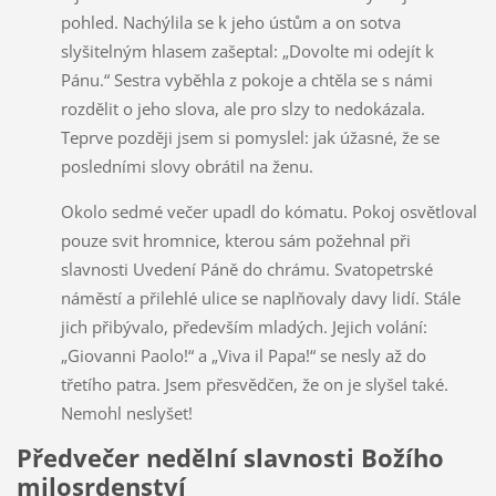
pohled. Nachýlila se k jeho ústům a on sotva
slyšitelným hlasem zašeptal: „Dovolte mi odejít k
Pánu.“ Sestra vyběhla z pokoje a chtěla se s námi
rozdělit o jeho slova, ale pro slzy to nedokázala.
Teprve později jsem si pomyslel: jak úžasné, že se
posledními slovy obrátil na ženu.
Okolo sedmé večer upadl do kómatu. Pokoj osvětloval
pouze svit hromnice, kterou sám požehnal při
slavnosti Uvedení Páně do chrámu. Svatopetrské
náměstí a přilehlé ulice se naplňovaly davy lidí. Stále
jich přibývalo, především mladých. Jejich volání:
„Giovanni Paolo!“ a „Viva il Papa!“ se nesly až do
třetího patra. Jsem přesvědčen, že on je slyšel také.
Nemohl neslyšet!
Předvečer nedělní slavnosti Božího
milosrdenství