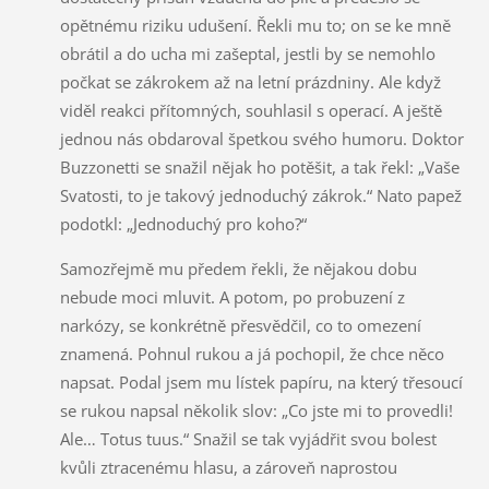
opětnému riziku udušení. Řekli mu to; on se ke mně
obrátil a do ucha mi zašeptal, jestli by se nemohlo
počkat se zákrokem až na letní prázdniny. Ale když
viděl reakci přítomných, souhlasil s operací. A ještě
jednou nás obdaroval špetkou svého humoru. Doktor
Buzzonetti se snažil nějak ho potěšit, a tak řekl: „Vaše
Svatosti, to je takový jednoduchý zákrok.“ Nato papež
podotkl: „Jednoduchý pro koho?“
Samozřejmě mu předem řekli, že nějakou dobu
nebude moci mluvit. A potom, po probuzení z
narkózy, se konkrétně přesvědčil, co to omezení
znamená. Pohnul rukou a já pochopil, že chce něco
napsat. Podal jsem mu lístek papíru, na který třesoucí
se rukou napsal několik slov: „Co jste mi to provedli!
Ale… Totus tuus.“ Snažil se tak vyjádřit svou bolest
kvůli ztracenému hlasu, a zároveň naprostou