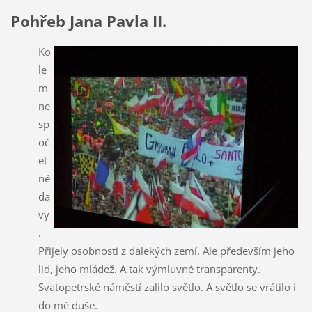
Pohřeb Jana Pavla II.
Ko
le
m
ne
sp
oč
et
né
da
vy
.
Přijely osobnosti z dalekých zemí. Ale především jeho
lid, jeho mládež. A tak výmluvné transparenty.
Svatopetrské náměstí zalilo světlo. A světlo se vrátilo i
do mé duše.