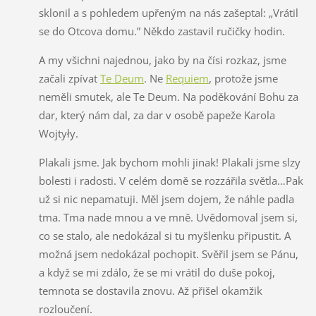
sklonil a s pohledem upřeným na nás zašeptal: „Vrátil
se do Otcova domu.” Někdo zastavil ručičky hodin.
A my všichni najednou, jako by na čísi rozkaz, jsme
začali zpívat
Te Deum
. Ne
Requiem
, protože jsme
neměli smutek, ale Te Deum. Na poděkování Bohu za
dar, který nám dal, za dar v osobě papeže Karola
Wojtyły.
Plakali jsme. Jak bychom mohli jinak! Plakali jsme slzy
bolesti i radosti. V celém domě se rozzářila světla…Pak
už si nic nepamatuji. Měl jsem dojem, že náhle padla
tma. Tma nade mnou a ve mně. Uvědomoval jsem si,
co se stalo, ale nedokázal si tu myšlenku připustit. A
možná jsem nedokázal pochopit. Svěřil jsem se Pánu,
a když se mi zdálo, že se mi vrátil do duše pokoj,
temnota se dostavila znovu. Až přišel okamžik
rozloučení.