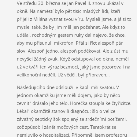
Ve středu 30. března se Jan Pavel II. znovu ukázal v
okně. Na náměstí bylo pět tisíc mladých lidí, kteří
přijeli z Milána vyznat svou víru. Mysleli jsme, a já si to
myslel také, že by jim měl jen požehnat. Ale když to
udělal, rozhodným gestem ruky dal najevo, že chce,
aby mu přisunuli mikrofon. Přál si říct alespoň pár
slov. Alespoň jedno, alespoň poděkovat. Ale z úst mu
nevyšel žádný zvuk. Když odstupoval od okna, neměl
už ve tváři ten výraz bezmoci, jaký jsme pozorovali na
velikonoční neděli. Už věděl, byl připraven…
Následujícího dne odsloužil v kapli mši svatou. V
jednom okamžiku jsme měli dojem, jako by něco
zevnitř drásalo jeho tělo. Horečka stoupla ke čtyřicítce.
Lékaři okamžitě stanovili diagnózu: šlo o velice
závažný septický šok spojený se srdečními potížemi,
což způsobil zánět močových cest. Tentokrát se
nemluvilo o hospitalizaci. Připomněl jsem profesoru