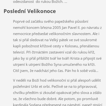
odevzdanost do rukou Božích. ...
Poslední Velikonoce
Poprvé od začátku svého papežského působní
nemohl koncem března 2005 Jan Pavel II. po návratu z
nemocnice předsedat velikonočním slavnostem. Ale i
tak si přál sledovat na Velký pátek ve své soukromé
kapli pobožnost křížové cesty v Koloseu, přenášenou
televizí. Při čtrnáctém zastavení vzal do rukou kříž,
jako by si přál přiblížit tvář ke tváři Krista a připojit své
utrpení k utrpení Božího Syna umučeného na kříži.
Cítil jsem, že nadchází jeho čas. Pán ho k sobě volá…
V neděli na Boží hod velikonoční si přál alespoň udělit
požehnání Urbi et orbi. Pečlivě se na to připravoval,
chvilku předtím si zkoušel opakovat jeho slova a zdálo
se, že všechno bude dobré. Ale potom, po promluvě
kardinála Sodana přednesené na náměstí, papež stojící