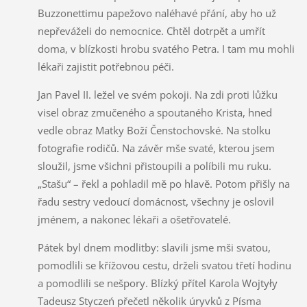
Buzzonettimu papežovo naléhavé přání, aby ho už
nepřeváželi do nemocnice. Chtěl dotrpět a umřít
doma, v blízkosti hrobu svatého Petra. I tam mu mohli
lékaři zajistit potřebnou péči.
Jan Pavel II. ležel ve svém pokoji. Na zdi proti lůžku
visel obraz zmučeného a spoutaného Krista, hned
vedle obraz Matky Boží Čenstochovské. Na stolku
fotografie rodičů. Na závěr mše svaté, kterou jsem
sloužil, jsme všichni přistoupili a políbili mu ruku.
„Stašu“ – řekl a pohladil mě po hlavě. Potom přišly na
řadu sestry vedoucí domácnost, všechny je oslovil
jménem, a nakonec lékaři a ošetřovatelé.
Pátek byl dnem modlitby: slavili jsme mši svatou,
pomodlili se křížovou cestu, drželi svatou třetí hodinu
a pomodlili se nešpory. Blízký přítel Karola Wojtyły
Tadeusz Styczeń přečetl několik úryvků z Písma