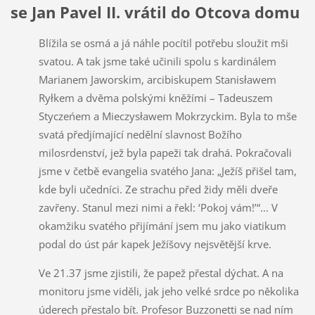
se Jan Pavel II. vrátil do Otcova domu
Blížila se osmá a já náhle pocítil potřebu sloužit mši
svatou. A tak jsme také učinili spolu s kardinálem
Marianem Jaworskim, arcibiskupem Stanisławem
Ryłkem a dvěma polskými kněžími – Tadeuszem
Styczeńem a Mieczysławem Mokrzyckim. Byla to mše
svatá předjímající nedělní slavnost Božího
milosrdenství, jež byla papeži tak drahá. Pokračovali
jsme v četbě evangelia svatého Jana: „Ježíš přišel tam,
kde byli učedníci. Ze strachu před židy měli dveře
zavřeny. Stanul mezi nimi a řekl: ‘Pokoj vám!’“... V
okamžiku svatého přijímání jsem mu jako viatikum
podal do úst pár kapek Ježíšovy nejsvětější krve.
Ve 21.37 jsme zjistili, že papež přestal dýchat. A na
monitoru jsme viděli, jak jeho velké srdce po několika
úderech přestalo bít. Profesor Buzzonetti se nad ním