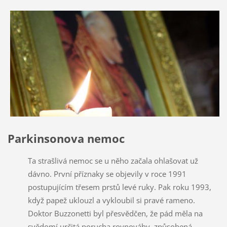
Parkinsonova nemoc
Ta strašlivá nemoc se u něho začala ohlašovat už
dávno. První příznaky se objevily v roce 1991
postupujícím třesem prstů levé ruky. Pak roku 1993,
když papež uklouzl a vykloubil si pravé rameno.
Doktor Buzzonetti byl přesvědčen, že pád měla na
svědomí určitá porucha rovnováhy, způsobená