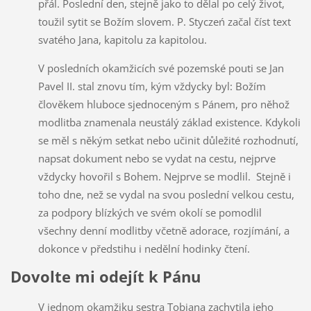
přál. Poslední den, stejně jako to dělal po celý život,
toužil sytit se Božím slovem. P. Styczeń začal číst text
svatého Jana, kapitolu za kapitolou.
V posledních okamžicích své pozemské pouti se Jan
Pavel II. stal znovu tím, kým vždycky byl: Božím
člověkem hluboce sjednoceným s Pánem, pro něhož
modlitba znamenala neustálý základ existence. Kdykoli
se měl s někým setkat nebo učinit důležité rozhodnutí,
napsat dokument nebo se vydat na cestu, nejprve
vždycky hovořil s Bohem. Nejprve se modlil. Stejně i
toho dne, než se vydal na svou poslední velkou cestu,
za podpory blízkých ve svém okolí se pomodlil
všechny denní modlitby včetně adorace, rozjímání, a
dokonce v předstihu i nedělní hodinky čtení.
Dovolte mi odejít k Pánu
V jednom okamžiku sestra Tobiana zachytila jeho