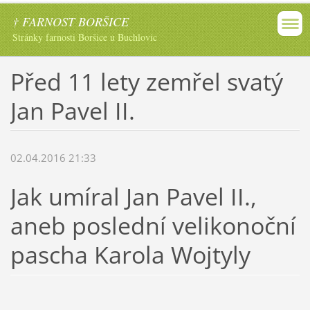
† FARNOST BORŠICE
Stránky farnosti Boršice u Buchlovic
Před 11 lety zemřel svatý
Jan Pavel II.
02.04.2016 21:33
Jak umíral Jan Pavel II.,
aneb poslední velikonoční
pascha Karola Wojtyly