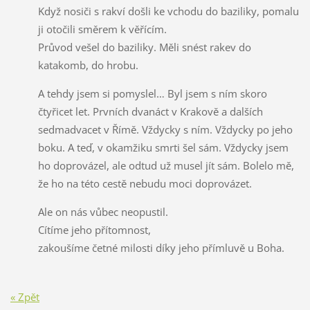
Když nosiči s rakví došli ke vchodu do baziliky, pomalu
ji otočili směrem k věřícím.
Průvod vešel do baziliky. Měli snést rakev do
katakomb, do hrobu.
A tehdy jsem si pomyslel… Byl jsem s ním skoro
čtyřicet let. Prvních dvanáct v Krakově a dalších
sedmadvacet v Římě. Vždycky s ním. Vždycky po jeho
boku. A teď, v okamžiku smrti šel sám. Vždycky jsem
ho doprovázel, ale odtud už musel jít sám. Bolelo mě,
že ho na této cestě nebudu moci doprovázet.
Ale on nás vůbec neopustil.
Cítíme jeho přítomnost,
zakoušíme četné milosti díky jeho přímluvě u Boha.
« Zpět