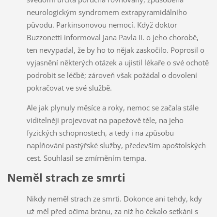
neurologickým syndromem extrapyramidálního
původu. Parkinsonovou nemocí. Když doktor
Buzzonetti informoval Jana Pavla II. o jeho chorobě,
ten nevypadal, že by ho to nějak zaskočilo. Poprosil o
vyjasnění některých otázek a ujistil lékaře o své ochotě
podrobit se léčbě; zároveň však požádal o dovolení
pokračovat ve své službě.
Ale jak plynuly měsíce a roky, nemoc se začala stále
viditelněji projevovat na papežově těle, na jeho
fyzických schopnostech, a tedy i na způsobu
naplňování pastýřské služby, především apoštolských
cest. Souhlasil se zmírněním tempa.
Neměl strach ze smrti
Nikdy neměl strach ze smrti. Dokonce ani tehdy, kdy
už měl před očima bránu, za níž ho čekalo setkání s