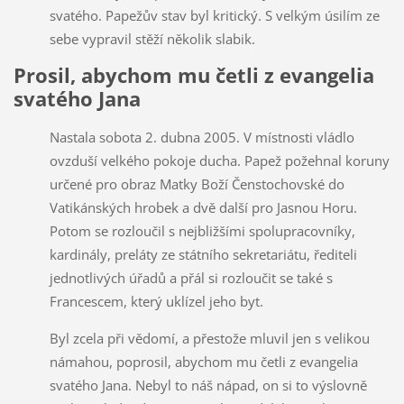
svatého. Papežův stav byl kritický. S velkým úsilím ze
sebe vypravil stěží několik slabik.
Prosil, abychom mu četli z evangelia
svatého Jana
Nastala sobota 2. dubna 2005. V místnosti vládlo
ovzduší velkého pokoje ducha. Papež požehnal koruny
určené pro obraz Matky Boží Čenstochovské do
Vatikánských hrobek a dvě další pro Jasnou Horu.
Potom se rozloučil s nejbližšími spolupracovníky,
kardinály, preláty ze státního sekretariátu, řediteli
jednotlivých úřadů a přál si rozloučit se také s
Francescem, který uklízel jeho byt.
Byl zcela při vědomí, a přestože mluvil jen s velikou
námahou, poprosil, abychom mu četli z evangelia
svatého Jana. Nebyl to náš nápad, on si to výslovně