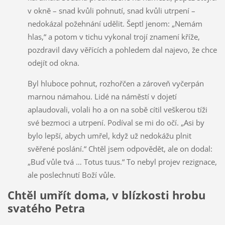
v okně – snad kvůli pohnutí, snad kvůli utrpení –
nedokázal požehnání udělit. Šeptl jenom: „Nemám
hlas,“ a potom v tichu vykonal trojí znamení kříže,
pozdravil davy věřících a pohledem dal najevo, že chce
odejít od okna.
Byl hluboce pohnut, rozhořčen a zároveň vyčerpán
marnou námahou. Lidé na náměstí v dojetí
aplaudovali, volali ho a on na sobě cítil veškerou tíži
své bezmoci a utrpení. Podíval se mi do očí. „Asi by
bylo lepší, abych umřel, když už nedokážu plnit
svěřené poslání.“ Chtěl jsem odpovědět, ale on dodal:
„Buď vůle tvá … Totus tuus.“ To nebyl projev rezignace,
ale poslechnutí Boží vůle.
Chtěl umřít doma, v blízkosti hrobu
svatého Petra