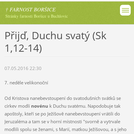
† FARNOST BORŠICE
Stránky farnosti Boršice u Buchlovic
Přijď, Duchu svatý (Sk
1,12-14)
07.05.2016 22:30
7. neděle velikonoční
Od Kristova nanebevstoupení do svatodušních svátků se
církev modlí
novénu
k Duchu svatému. Napodobuje tak
apoštoly, kteří se po Ježíšově nanebevstoupení vrátili do
Jeruzaléma a tam se v horní místnosti "svorně a vytrvale
modlili spolu se ženami, s Marií, matkou Ježíšovou, a s jeho