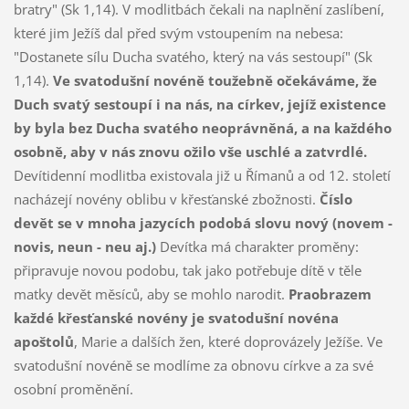
bratry" (Sk 1,14). V modlitbách čekali na naplnění zaslíbení,
které jim Ježíš dal před svým vstoupením na nebesa:
"Dostanete sílu Ducha svatého, který na vás sestoupí" (Sk
1,14).
Ve svatodušní novéně toužebně očekáváme, že
Duch svatý sestoupí i na nás, na církev, jejíž existence
by byla bez Ducha svatého neoprávněná, a na každého
osobně, aby v nás znovu ožilo vše uschlé a zatvrdlé.
Devítidenní modlitba existovala již u Římanů a od 12. století
nacházejí novény oblibu v křesťanské zbožnosti.
Číslo
devět se v mnoha jazycích podobá slovu nový (novem -
novis, neun - neu aj.)
Devítka má charakter proměny:
připravuje novou podobu, tak jako potřebuje dítě v těle
matky devět měsíců, aby se mohlo narodit.
Praobrazem
každé křesťanské novény je svatodušní novéna
apoštolů
, Marie a dalších žen, které doprovázely Ježíše. Ve
svatodušní novéně se modlíme za obnovu církve a za své
osobní proměnění.