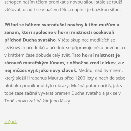
schopen naším tělem pronikat s novou silou: stále se touží
vtělovat, usadit se v našem těle a naplnit je božskou silou.
Přiřaď se během svatodušní novény k těm mužům a
ženám, kteří společně v horní místnosti očekávali
příchod Ducha svatého
. V této skupince modlících se
Ježíšových učedníků a učednic se připravuje něco nového, co
v krátkém čase dobude celý svět. Tato
horní místnost je
zároveň mateřským lůnem, z něhož se zrodí církev
,
a z
něj můžeš vyjít jako nový člověk
. Medituj nad hymnem,
který složil Hrabanus Maurus před 1200 lety a nech do sebe
hluboko proniknout tyto obrazy. Možná potom ucítíš, jak v
tobě zase začíná vyvěrat pramen Ducha svatého a jak se v
Tobě znovu zažíhá žár jeho lásky.
« Zpět