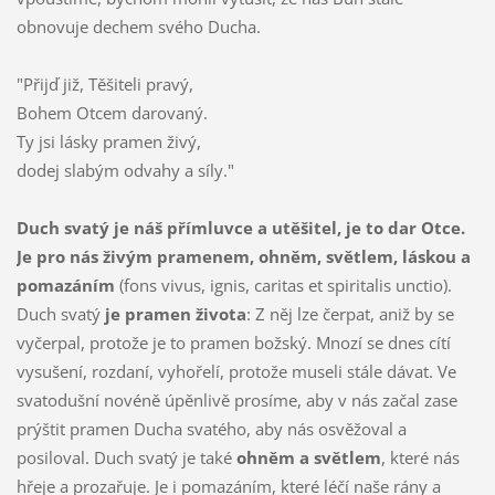
obnovuje dechem svého Ducha.
"Přijď již, Těšiteli pravý,
Bohem Otcem darovaný.
Ty jsi lásky pramen živý,
dodej slabým odvahy a síly."
Duch svatý je náš přímluvce a utěšitel, je to dar Otce.
Je pro nás živým pramenem, ohněm, světlem, láskou a
pomazáním
(fons vivus, ignis, caritas et spiritalis unctio).
Duch svatý
je pramen života
: Z něj lze čerpat, aniž by se
vyčerpal, protože je to pramen božský. Mnozí se dnes cítí
vysušení, rozdaní, vyhořelí, protože museli stále dávat. Ve
svatodušní novéně úpěnlivě prosíme, aby v nás začal zase
prýštit pramen Ducha svatého, aby nás osvěžoval a
posiloval. Duch svatý je také
ohněm a světlem
, které nás
hřeje a prozařuje. Je i pomazáním, které léčí naše rány a