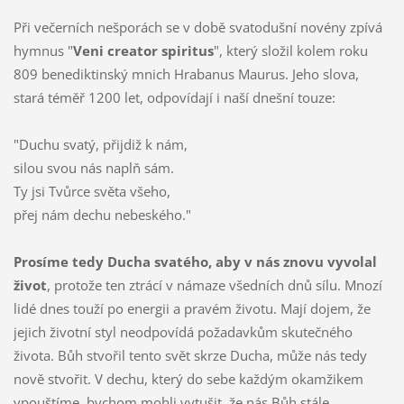
Při večerních nešporách se v době svatodušní novény zpívá
hymnus "
Veni creator spiritus
", který složil kolem roku
809 benediktinský mnich Hrabanus Maurus. Jeho slova,
stará téměř 1200 let, odpovídají i naší dnešní touze:
"Duchu svatý, přijdiž k nám,
silou svou nás naplň sám.
Ty jsi Tvůrce světa všeho,
přej nám dechu nebeského."
Prosíme tedy Ducha svatého, aby v nás znovu vyvolal
život
, protože ten ztrácí v námaze všedních dnů sílu. Mnozí
lidé dnes touží po energii a pravém životu. Mají dojem, že
jejich životní styl neodpovídá požadavkům skutečného
života. Bůh stvořil tento svět skrze Ducha, může nás tedy
nově stvořit. V dechu, který do sebe každým okamžikem
vpouštíme, bychom mohli vytušit, že nás Bůh stále