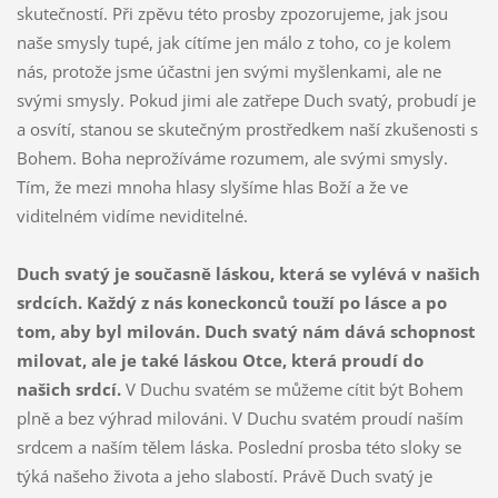
skutečností. Při zpěvu této prosby zpozorujeme, jak jsou
naše smysly tupé, jak cítíme jen málo z toho, co je kolem
nás, protože jsme účastni jen svými myšlenkami, ale ne
svými smysly. Pokud jimi ale zatřepe Duch svatý, probudí je
a osvítí, stanou se skutečným prostředkem naší zkušenosti s
Bohem. Boha neprožíváme rozumem, ale svými smysly.
Tím, že mezi mnoha hlasy slyšíme hlas Boží a že ve
viditelném vidíme neviditelné.
Duch svatý je současně láskou, která se vylévá v našich
srdcích. Každý z nás koneckonců touží po lásce a po
tom, aby byl milován. Duch svatý nám dává schopnost
milovat, ale je také láskou Otce, která proudí do
našich srdcí.
V Duchu svatém se můžeme cítit být Bohem
plně a bez výhrad milováni. V Duchu svatém proudí naším
srdcem a naším tělem láska. Poslední prosba této sloky se
týká našeho života a jeho slabostí. Právě Duch svatý je