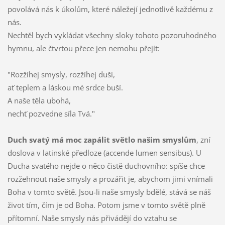
povolává nás k úkolům, které náležejí jednotlivě každému z
nás.
Nechtěl bych vykládat všechny sloky tohoto pozoruhodného
hymnu, ale čtvrtou přece jen nemohu přejít:
"Rozžíhej smysly, rozžíhej duši,
ať teplem a láskou mé srdce buší.
A naše těla ubohá,
nechť pozvedne síla Tvá."
Duch svatý má moc zapálit světlo našim smyslům
, zní
doslova v latinské předloze (accende lumen sensibus). U
Ducha svatého nejde o něco čistě duchovního: spíše chce
rozžehnout naše smysly a prozářit je, abychom jimi vnímali
Boha v tomto světě. Jsou-li naše smysly bdělé, stává se náš
život tím, čím je od Boha. Potom jsme v tomto světě plně
přítomní. Naše smysly nás přivádějí do vztahu se