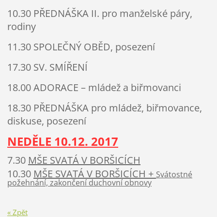
10.30 PŘEDNÁŠKA II. pro manželské páry,
rodiny
11.30 SPOLEČNÝ OBĚD, posezení
17.30 SV. SMÍŘENÍ
18.00 ADORACE – mládež a biřmovanci
1
8
.
3
0 PŘEDNÁŠKA pro mládež,
biřmovance,
diskuse, posezení
NEDĚLE 1
0
.12. 201
7
7.30
MŠE SV
ATÁ V
BORŠIC
ÍCH
10.30
MŠE SV
ATÁ V
BORŠIC
ÍCH
+
Svátostné
požehnání, zakončení duchovní obnovy
« Zpět