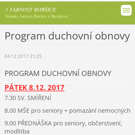
† FARNOST BORŠICE
Stránky farnosti Boršice u Buchlovic
Program duchovní obnovy
04.12.2017 21:25
PROGRAM DUCHOVNÍ OBNOVY
PÁTE
K
8
.12. 201
7
7.30 SV. SMÍŘENÍ
8.00 MŠE pro seniory + pomazání nemocných
9.00 PŘEDNÁŠKA pro seniory, občerstvení,
modlitba