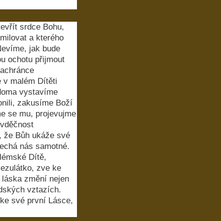
vřít srdce Bohu,
milovat a kterého
Nevíme, jak bude
u ochotu přijmout
Zachránce
é v malém Dítěti
 doma vystavíme
nili, zakusíme Boží
me se mu, projevujme
 vděčnost
, že Bůh ukáže své
enechá nás samotné.
tlémské Dítě,
ezulátko, zve ke
e láska změní nejen
idských vztazích.
 ke své první Lásce,