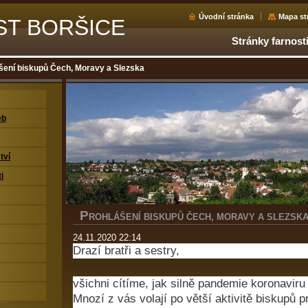
Úvodní stránka
Mapa st
ST BORŠICE
Stránky farnost
šení biskupů Čech, Moravy a Slezska
eb
tví
i
P
ROHLÁŠENÍ BISKUPŮ ČECH, MORAVY A SLEZSK
24.11.2020 22:14
Drazí bratři a sestry,
všichni cítíme, jak silně pandemie koronaviru 
Mnozí z vás volají po větší aktivitě biskupů p