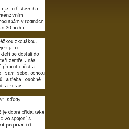
 je i u Ústavního
intenzivním
odlitbám v rodinách
ve 20 hodin.
 těžkou zkouškou,
jen jako
kteří se dostali do
teří zemřeli, nás
připojit i půst a
 i sami sebe, ochotu
li a třeba i osobně
adí a zdraví.
yři středy
 je dobré přidat také
le ve spojení s
i po první tři