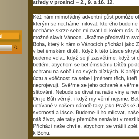
středy v prosinci – 2., 9. a 16. 12.
Kéž nám mimořádný adventní půst pomůže ote
z
kterým se necháme milovat, kterého budeme 
necháme skrze sebe milovat lidi kolem nás. 
možné slavit Vánoce. Ukažme především svo
Í
Boha, který k nám o Vánocích přichází jako 
v betlémském dítěti. Když k této Lásce skryt
budeme volat, když se jí zasvětíme, když si
betlém, abychom se betlémskému Dítěti poklo
ochranu na sobě i na svých blízkých. Klaněj
úctu a vděčnost za sebe i jménem těch, kteří
neprojevují
.
Svěřme se jeho ochraně a věřme
slitování. Nebude se dívat na naše viny a n
On je Bůh věrný, i když my věrní nejsme. Be
uctívané v našem národě taky jako Pražské J
svornosti a lásce. Budeme-li ho milovat, naš
náš život, ale taky přemůže nenávist v mezil
Přichází naše chvíle, abychom se vrátili zpět
k Bohu.