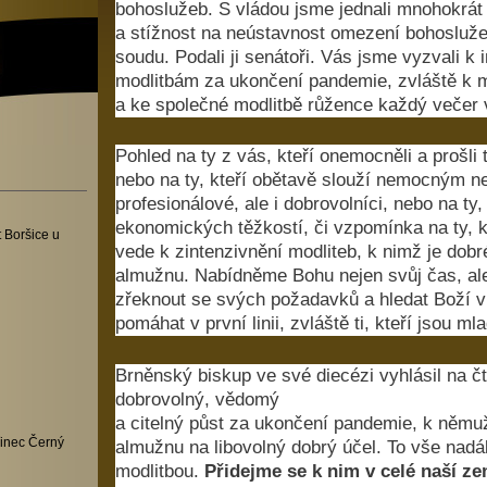
bohoslužeb. S vládou jsme jednali mnohokrát
a stížnost na neústavnost omezení bohoslužeb
soudu. Podali ji senátoři. Vás jsme vyzvali k 
modlitbám za ukončení pandemie, zvláště k m
a ke společné modlitbě růžence každý večer 
Pohled na ty z vás, kteří onemocněli a prošli
nebo na ty, kteří obětavě slouží nemocným ne
profesionálové, ale i dobrovolníci, nebo na ty, 
ekonomických těžkostí, či vzpomínka na ty, k
 Boršice u
vede k zintenzivnění modliteb, k nimž je dobré 
almužnu. Nabídněme Bohu nejen svůj čas, ale
zřeknout se svých požadavků a hledat Boží vů
pomáhat v první linii, zvláště ti, kteří jsou ml
Brněnský biskup ve své diecézi vyhlásil na čt
dobrovolný, vědomý
a citelný půst za ukončení pandemie, k němuž
inec Černý
almužnu na libovolný dobrý účel. To vše nadá
modlitbou.
Přidejme se k nim v celé naší zem