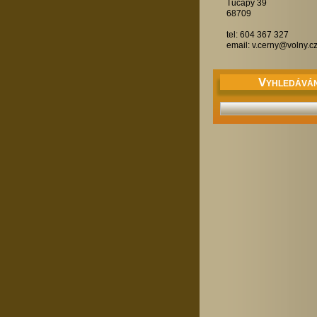
Tučapy 39
68709
tel: 604 367 327
email: v.cerny@volny.c
V
YHLEDÁVÁN