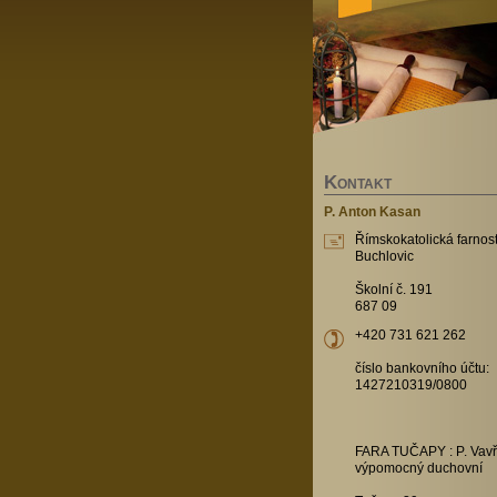
K
ONTAKT
P. Anton Kasan
Římskokatolická farnost
Buchlovic
Školní č. 191
687 09
+420 731 621 262
číslo bankovního účtu:
1427210319/0800
FARA TUČAPY : P. Vavř
výpomocný duchovní