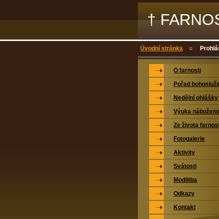
† FARNO
Úvodní stránka
Prohlá
O farnosti
Pořad bohosluž
Nedělní ohlášky
Výuka nábožens
Ze života farnost
Fotogalerie
Aktivity
Svátosti
Modlitba
Odkazy
Kontakt