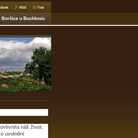
ránek
RSS
Tisk
i Boršice u Buchlovic
A
ovlivnila náš život.
ro uvolnění