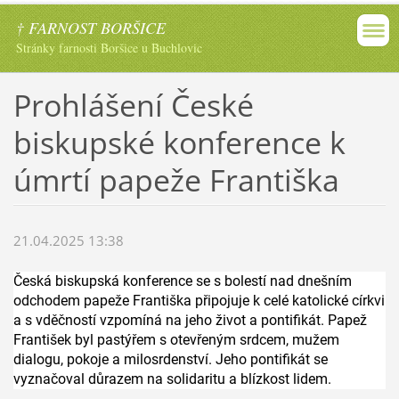
† FARNOST BORŠICE
Stránky farnosti Boršice u Buchlovic
Prohlášení České
biskupské konference k
úmrtí papeže Františka
21.04.2025 13:38
Česká biskupská konference se s bolestí nad dnešním
odchodem papeže Františka připojuje k celé katolické církvi
a s vděčností vzpomíná na jeho život a pontifikát. Papež
František byl pastýřem s otevřeným srdcem, mužem
dialogu, pokoje a milosrdenství. Jeho pontifikát se
vyznačoval důrazem na solidaritu a blízkost lidem.