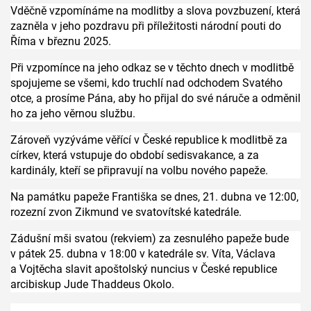
Vděčně vzpomínáme na modlitby a slova povzbuzení, která
zazněla v jeho pozdravu při příležitosti národní pouti do
Říma v březnu 2025.
Při vzpomínce na jeho odkaz se v těchto dnech v modlitbě
spojujeme se všemi, kdo truchlí nad odchodem Svatého
otce, a prosíme Pána, aby ho přijal do své náruče a odměnil
ho za jeho věrnou službu.
Zároveň vyzýváme věřící v České republice k modlitbě za
církev, která vstupuje do období sedisvakance, a za
kardinály, kteří se připravují na volbu nového papeže.
Na památku papeže Františka se dnes, 21. dubna ve 12:00,
rozezní zvon Zikmund ve svatovítské katedrále.
Zádušní mši svatou (rekviem) za zesnulého papeže bude
v pátek 25. dubna v 18:00 v katedrále sv. Víta, Václava
a Vojtěcha slavit apoštolský nuncius v České republice
arcibiskup Jude Thaddeus Okolo.