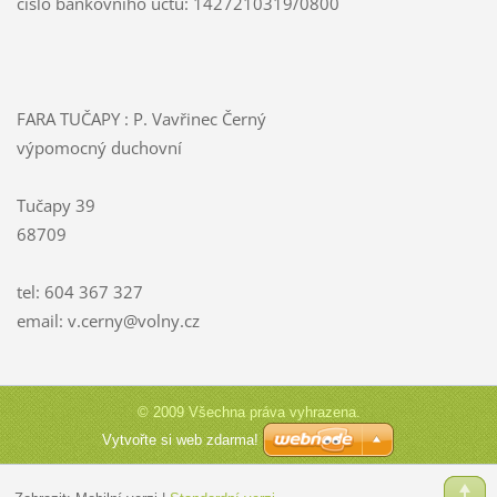
číslo bankovního účtu: 1427210319/0800
FARA TUČAPY : P. Vavřinec Černý
výpomocný duchovní
Tučapy 39
68709
tel: 604 367 327
email: v.cerny@volny.cz
© 2009 Všechna práva vyhrazena.
Vytvořte si web zdarma!