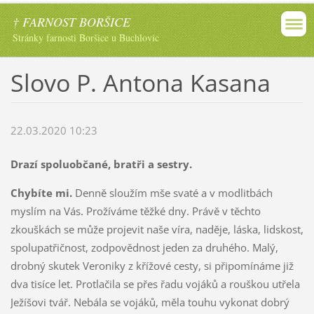
† FARNOST BORŠICE
Stránky farnosti Boršice u Buchlovic
Slovo P. Antona Kasana
22.03.2020 10:23
Drazí spoluobčané, bratři a sestry.
Chybíte mi.
Denně sloužím mše svaté a v modlitbách
myslím na Vás. Prožíváme těžké dny. Právě v těchto
zkouškách se může projevit naše víra, naděje, láska, lidskost,
spolupatřičnost, zodpovědnost jeden za druhého. Malý,
drobný skutek Veroniky z křížové cesty, si připomínáme již
dva tisíce let. Protlačila se přes řadu vojáků a rouškou utřela
Ježíšovi tvář. Nebála se vojáků, měla touhu vykonat dobrý