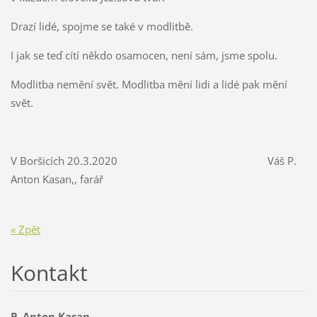
Drazí lidé, spojme se také v modlitbě.
I jak se teď cítí někdo osamocen, není sám, jsme spolu.
Modlitba nemění svět. Modlitba mění lidi a lidé pak mění
svět.
V Boršicích 20.3.2020 Váš P.
Anton Kasan,, farář
« Zpět
Kontakt
P. Anton Kasan