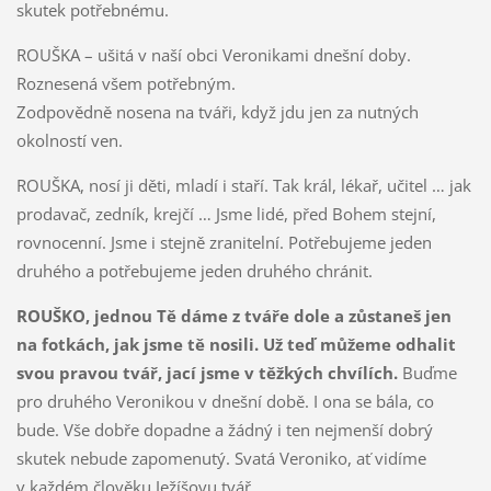
skutek potřebnému.
ROUŠKA – ušitá v naší obci Veronikami dnešní doby.
Roznesená všem potřebným.
Zodpovědně nosena na tváři, když jdu jen za nutných
okolností ven.
ROUŠKA, nosí ji děti, mladí i staří. Tak král, lékař, učitel … jak
prodavač, zedník, krejčí … Jsme lidé, před Bohem stejní,
rovnocenní. Jsme i stejně zranitelní. Potřebujeme jeden
druhého a potřebujeme jeden druhého chránit.
ROUŠKO, jednou Tě dáme z tváře dole a zůstaneš jen
na fotkách, jak jsme tě nosili. Už teď můžeme odhalit
svou pravou tvář, jací jsme v těžkých chvílích.
Buďme
pro druhého Veronikou v dnešní době. I ona se bála, co
bude. Vše dobře dopadne a žádný i ten nejmenší dobrý
skutek nebude zapomenutý. Svatá Veroniko, ať vidíme
v každém člověku Ježíšovu tvář.