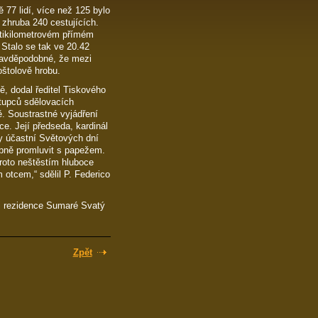
ě 77 lidí, více než 125 bylo
 zhruba 240 cestujících.
átikilometrovém přímém
 Stalo se tak ve 20.42
pravděpodobné, že mezi
oštolově hrobu.
bě, dodal ředitel Tiskového
stupců sdělovacích
ě. Soustrastné vyjádření
e. Její předseda, kardinál
y účastní Světových dní
obně promluvit s papežem.
proto neštěstím hluboce
 otcem,“ sdělil P. Federico
li rezidence Sumaré Svatý
Zpět