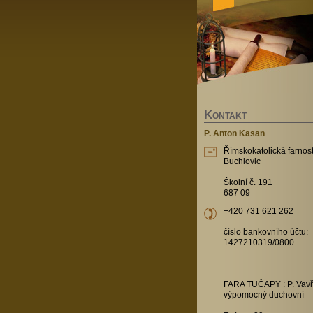
K
ONTAKT
P. Anton Kasan
Římskokatolická farnost
Buchlovic
Školní č. 191
687 09
+420 731 621 262
číslo bankovního účtu:
1427210319/0800
FARA TUČAPY : P. Vavř
výpomocný duchovní