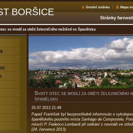
Úvodní stránka
Mapa st
ST BORŠICE
Stránky farnost
otec se modlí za oběti železničního neštěstí ve Španělsku
eb
tví
i
S
VATÝ OTEC SE MODLÍ ZA OBĚTI ŽELEZNIČNÍHO 
ŠPANĚLSKU
25.07.2013 21:48
Papež František byl bezprostředně informován o vykolejen
španělského poutního místa Santiago de Compostela. Potvr
mluvčí P. Federico Lombardi při setkání s novináři ve stře
(24. července 2013).