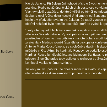
Rio de Janeiro: Při železniční nehodě přišlo o život nejmén
zraněno. Podle údajů španělských drah cestovalo ve vlaku
Vlak vykolejil v zatáčce, do které vjíždí po téměř osmdes
úseku, v obci A Grandeira necelé tři kilometry od Santiaga.
hodin a v předvečer svátku sv. Jakuba. Je tudíž vysoce 
oběťmi neštěstí bylo nemálo poutníků, kteří se vydali k ap
Svatý otec vyjádřil hluboký zármutek a ujistil o své modlit
střediska Svatého stolce. Vyzval pak více než pět set zá
prostředků přítomných na brífinku k minutě ticha a modlitb
zveřejnila v Madridu rovněž Španělská biskupská konferenc
Antonio María Rouco Varela, se společně s dalšími biskup
mládeže v Riu. „Vím, že kardinálu Roucovi se podařilo os
 Boršice u
Kardinál Rouco byl dlouhá léta arcibiskupem Santiaga, je 
otřesen. Z celého srdce tedy usiloval o rozhovor se Svatým
Lombardi Vatikánskému rozhlasu.
Tiskový mluvčí potvrdil, že dnešní ranní mši svatou v kap
otec obětoval za duše zemřelých při železniční nehodě.
inec Černý