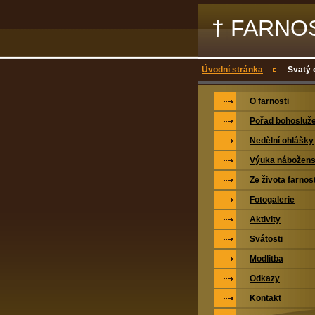
† FARNO
Úvodní stránka
Svatý 
O farnosti
Pořad bohosluž
Nedělní ohlášky
Výuka nábožens
Ze života farnost
Fotogalerie
Aktivity
Svátosti
Modlitba
Odkazy
Kontakt