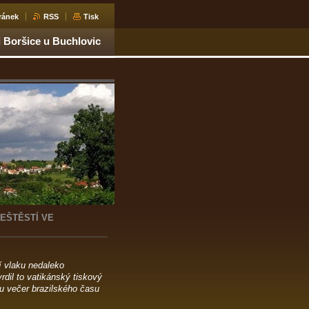
ránek
RSS
Tisk
i Boršice u Buchlovic
NEŠTĚSTÍ VE
í vlaku nedaleko
dil to vatikánský tiskový
du večer brazilského času