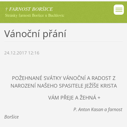
† FARNOST BORŠICE
Stránky farnosti Boršice u Buchlovic
Vánoční přání
24.12.2017 12:16
POŽEHNANÉ SVÁTKY VÁNOČNÍ A RADOST Z
NAROZENÍ NAŠEHO SPASITELE JEŽÍŠE KRISTA
VÁM PŘEJE A ŽEHNÁ +
P. Anton Kasan a farnost
Boršice