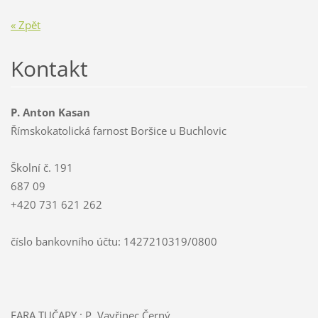
« Zpět
Kontakt
P. Anton Kasan
Římskokatolická farnost Boršice u Buchlovic
Školní č. 191
687 09
+420 731 621 262
číslo bankovního účtu: 1427210319/0800
FARA TUČAPY : P. Vavřinec Černý