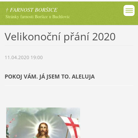
† FARNOST BORŠICE
Stránky farnosti Boršice u Buchlovic
Velikonoční přání 2020
11.04.2020 19:00
POKOJ VÁM. JÁ JSEM TO. ALELUJA