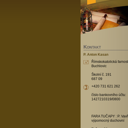
K
ONTAKT
P. Anton Kasan
Římskokatolická farnost
Buchlovic
Školní č. 191
687 09
+420 731 621 262
číslo bankovního účtu:
1427210319/0800
FARA TUČAPY : P. Vavř
výpomocný duchovní