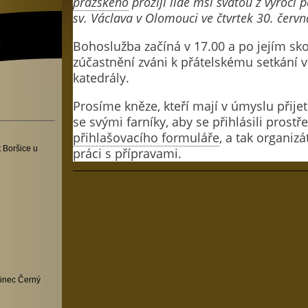
pražského
prožijí lidé mši svatou z výročí 
sv. Václava v Olomouci ve čtvrtek 30. červ
Bohoslužba začíná v 17.00 a po jejím sko
zúčastnění zváni k přátelskému setkání v 
katedrály.
Prosíme kněze, kteří mají v úmyslu přijet
se svými farníky, aby se přihlásili prost
přihlašovacího formuláře
, a tak organiz
 Boršice u
práci s přípravami.
inec Černý