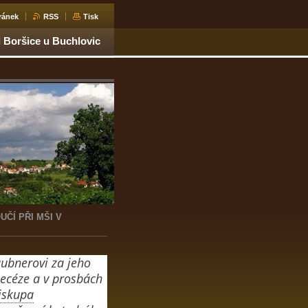
ránek
RSS
Tisk
i Boršice u Buchlovic
ČÍ PŘI MŠI V
ubnerovi za jeho
iecéze a v prosbách
iskupa