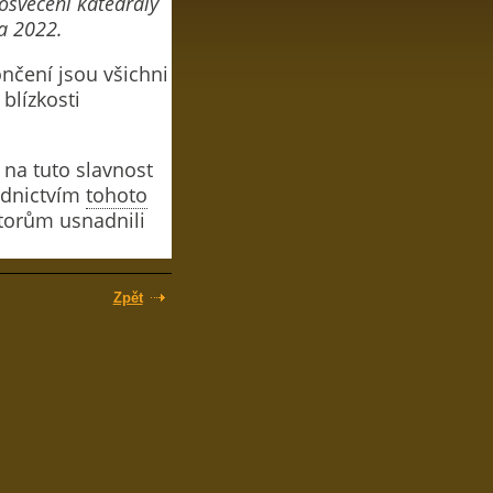
posvěcení katedrály
na 2022.
nčení jsou všichni
blízkosti
 na tuto slavnost
řednictvím
tohoto
átorům usnadnili
Zpět