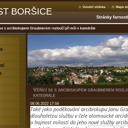
Úvodní stránka
Mapa st
ST BORŠICE
Stránky farnost
 se s arcibiskupem Graubnerem rozloučí při mši v katedrále
eb
tví
i
V
ĚŘÍCÍ SE S ARCIBISKUPEM GRAUBNEREM ROZLOU
KATEDRÁLE
08.06.2022 17:04
Také jako poděkování arcibiskupu Janu Gra
dlouholetou službu v čele olomoucké arcid
o hojnost milostí do jeho
nové služby arcib