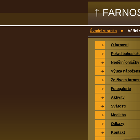
† FARNO
Úvodní stránka
Věřící
O farnosti
Pořad bohosluž
Nedělní ohlášky
Výuka nábožens
Ze života farnost
Fotogalerie
Aktivity
Svátosti
Modlitba
Odkazy
Kontakt