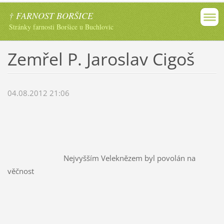
† FARNOST BORŠICE
Stránky farnosti Boršice u Buchlovic
Zemřel P. Jaroslav Cigoš
04.08.2012 21:06
Nejvyšším Veleknězem byl povolán na
věčnost