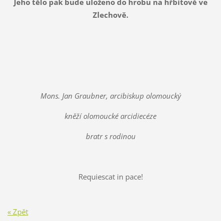
Jeho tělo pak bude uloženo do hrobu na hřbitově ve
Zlechově.
Mons. Jan Graubner, arcibiskup olomoucký
kněží olomoucké arcidiecéze
bratr s rodinou
Requiescat in pace!
« Zpět