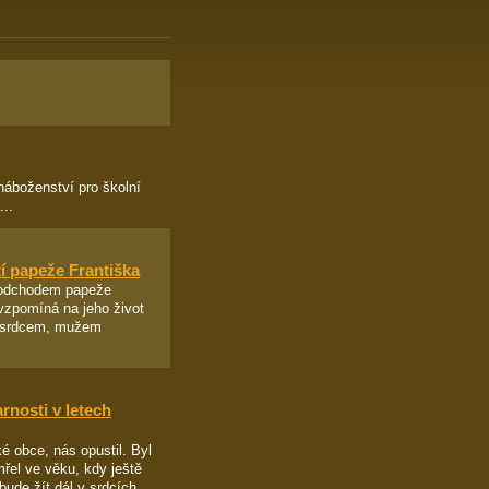
náboženství pro školní
..
í papeže Františka
 odchodem papeže
í vzpomíná na jeho život
ým srdcem, mužem
rnosti v letech
 obce, nás opustil. Byl
řel ve věku, kdy ještě
ude žít dál v srdcích