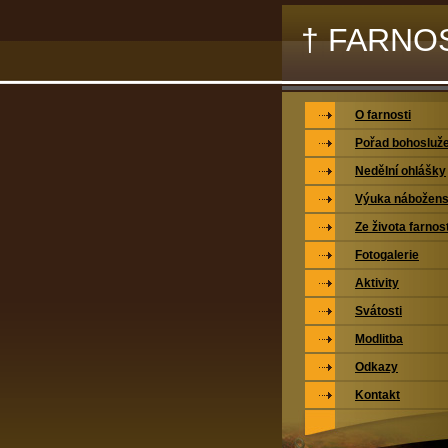
† FARNO
O farnosti
Pořad bohosluž
Nedělní ohlášky
Výuka nábožens
Ze života farnost
Fotogalerie
Aktivity
Svátosti
Modlitba
Odkazy
Kontakt