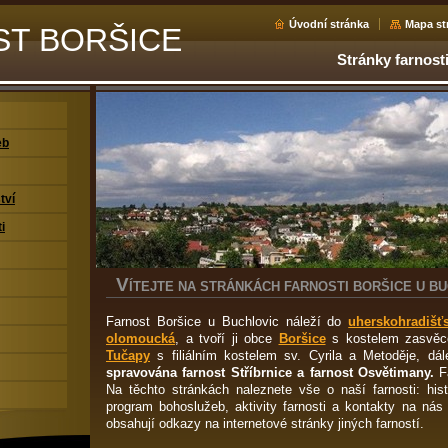
Úvodní stránka
Mapa st
ST BORŠICE
Stránky farnost
eb
tví
i
V
ÍTEJTE NA STRÁNKÁCH FARNOSTI BORŠICE U B
Farnost Boršice u Buchlovic náleží do
uherskohradišť
olomoucká
, a tvoří ji obce
Boršice
s kostelem zasvěc
Tučapy
s filiálním kostelem sv. Cyrila a Metoděje, dá
spravována farnost Stříbrnice a farnost Osvětimany.
Fa
Na těchto stránkách naleznete vše o naší farnosti: histo
program bohoslužeb, aktivity farnosti a kontakty na ná
obsahují odkazy na internetové stránky jiných farností.