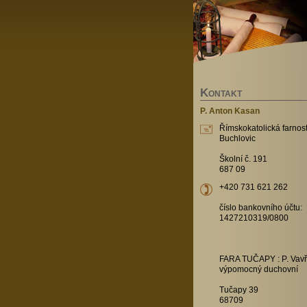
K
ONTAKT
P. Anton Kasan
Římskokatolická farnost
Buchlovic
Školní č. 191
687 09
+420 731 621 262
číslo bankovního účtu:
1427210319/0800
FARA TUČAPY : P. Vavř
výpomocný duchovní
Tučapy 39
68709