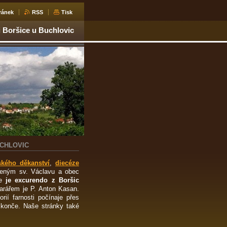
ránek
RSS
Tisk
i Boršice u Buchlovic
UCHLOVIC
ského děkanství
,
diecéze
eným sv. Václavu a obec
le
je excurendo z Boršic
rářem je P. Anton Kasan.
rií farnosti počínaje přes
s konče. Naše stránky také