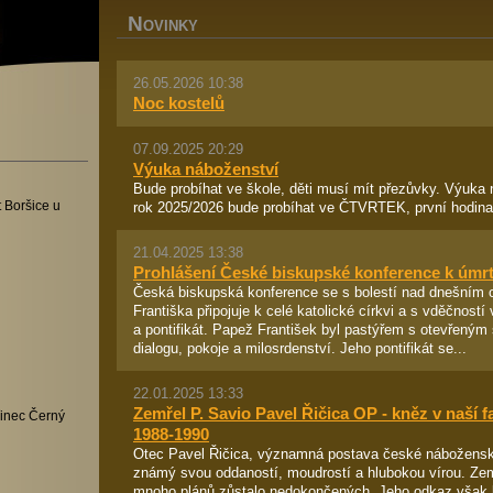
N
OVINKY
26.05.2026 10:38
Noc kostelů
07.09.2025 20:29
Výuka náboženství
Bude probíhat ve škole, děti musí mít přezůvky. Výuka 
rok 2025/2026 bude probíhat ve ČTVRTEK, první hodina.
 Boršice u
21.04.2025 13:38
Prohlášení České biskupské konference k úmrt
Česká biskupská konference se s bolestí nad dnešním
Františka připojuje k celé katolické církvi a s vděčnost
a pontifikát. Papež František byl pastýřem s otevřen
dialogu, pokoje a milosrdenství. Jeho pontifikát se...
22.01.2025 13:33
Zemřel P. Savio Pavel Řičica OP - kněz v naší fa
inec Černý
1988-1990
Otec Pavel Řičica, významná postava české náboženské
známý svou oddaností, moudrostí a hlubokou vírou. Zem
mnoho plánů zůstalo nedokončených. Jeho odkaz však b